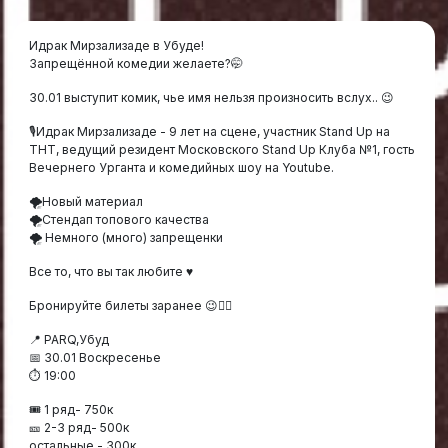
Идрак Мирзализаде в Убуде!
Запрещённой комедии желаете?🤭
30.01 выступит комик, чье имя нельзя произносить вслух.. 😉
🎙Идрак Мирзализаде - 9 лет на сцене, участник Stand Up на
ТНТ, ведущий резидент Московского Stand Up Клуба №1, гость
Вечернего Урганта и комедийных шоу на Youtube.
🌪Новый материал
🌪Стендап топового качества
🌪 Немного (много) запрещенки
Все то, что вы так любите ♥️
Бронируйте билеты заранее 😉👇🏾
📍 PARQ,Убуд
📅 30.01 Воскресенье
⏱ 19:00
🎟 1 ряд- 750к
🎫 2-3 ряд- 500к
остальные - 300к