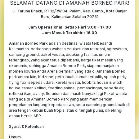
SELAMAT DATANG DI AMANAH BORNEO PARK!
Jl. Taruna Bhakti, RT.12/RW.04, Palam, Kec. Cemp., Kota Banjar
Baru, Kalimantan Selatan 70731
Jam Operasional: Setiap Hari 9.00 - 17.00
Jam Masuk Terakhir : 16:00
Amanah Borneo Park
adalah destinasi wisata terbesar di
Kalimantan. berkonsep wahana edukasi dan rekreasi, agrowisata,
camping ground, paket wisata, didukung fasilitas umum
terlengkap, yang akan terus diperbarui, harga tiket masuk yang
ekonomis, sehingga Amanah Borneo Park, siap memanjakan
momen liburan Anda Arena bermain yang ada di Amanah Borneo
park antara lain, Kidzone, petik buah, rumah terbalik, splash park,
flying fox, sepeda udara, kereta wisata, hobbits house & witch
house, taman kelinci, feeding animal, pemancingan, sepeda air,
refleksi ikan, aviary, florarium dan masih banyak lagi Paket wisata
yang ada di Amanah Borneo Park yang akan memberikan
pengelaman langung kepada siswa, serta camping ground, baik di
area tengah kebun buah tropis, atau di tengah pulau, dikelilingi
danau bersih ABP.
Syarat & Ketentuan
Umum