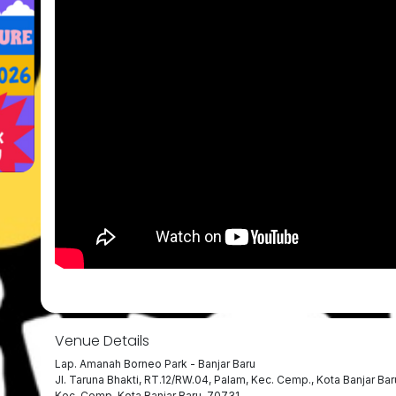
Venue Details
Lap. Amanah Borneo Park - Banjar Baru
Jl. Taruna Bhakti, RT.12/RW.04, Palam, Kec. Cemp., Kota Banjar Ba
Kec. Cemp, Kota Banjar Baru, 70731