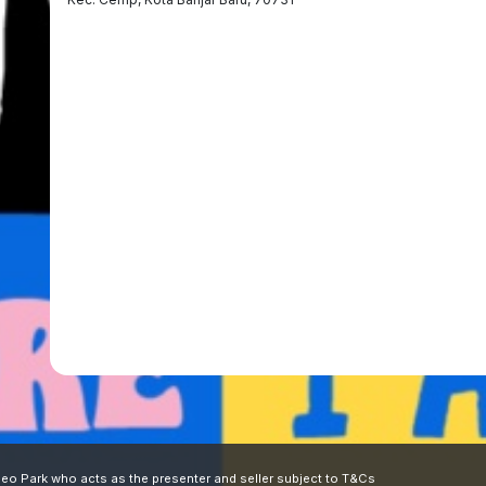
o Park who acts as the presenter and seller subject to
T&Cs